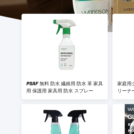
PSAF 無料 防水 繊維用 防水 革 家具
家庭用ク
用 保護用 家具用 防水 スプレー
リーナ
ソファ
PU 