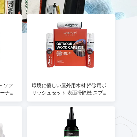
ー ソフ
環境に優しい屋外用木材 掃除用ポ
リーナー
リッシュセット 表面掃除機 スプレ
境に優し
ー 家具 掃除用木材 溶剤油 木材清掃
リーナー
用