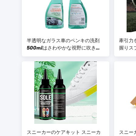
半透明なガラス車のペンキの洗剤
牽引力
500mlはさわやかな視野に吹きか
握りス
ける
ル パド
スプレ
スニーカーのケアキット スニーカ
スニー