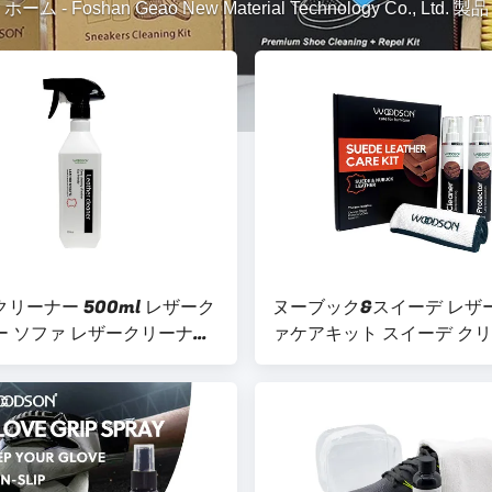
ホーム
-
Foshan Geao New Material Technology Co., Ltd. 製品
リーナー 500ml レザーク
ヌーブック&スイーデ レザ
ー ソファ レザークリーナー
ァケアキット スイーデ ク
 レザークリーナー スプレー
スプレー&プロテクター 環
レザーシート ソファクリーナー
い スイーデ&スイーデ ク
キット