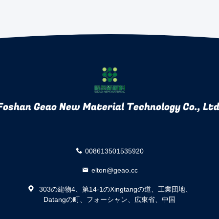
Foshan Geao New Material Technology Co., Ltd
008613501535920
elton@geao.cc
303の建物4、第14-1のXingtangの道、工業団地、
Datangの町、フォーシャン、広東省、中国