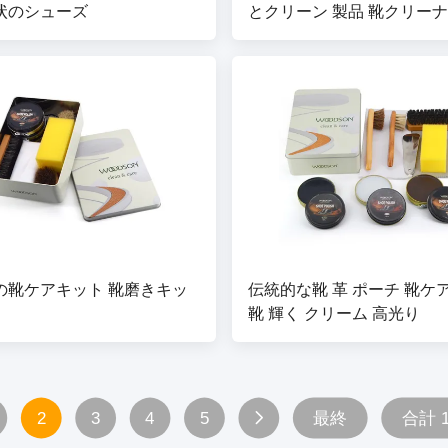
状のシューズ
とクリーン 製品 靴クリーナ
ーカークリーニングシャン
の靴ケアキット 靴磨きキッ
伝統的な靴 革 ポーチ 靴ケ
靴 輝く クリーム 高光り
2
3
4
5
最終
合計 