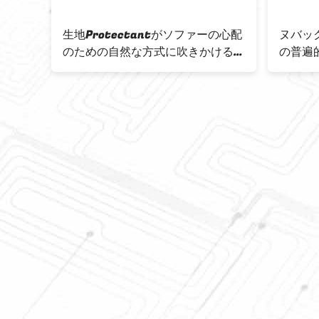
120ml 靴プロテクター スプレー 雨
120m
汚れ 防水 ナノ保護 汚れにくい
靴クリ
剤
スエードのヌバックの革生地の汚れ
ODM
の保護装置車の家具製造販売業の泡
は非有
の洗剤
4OZを