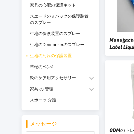
家具の心配の保護キット
スエードのヌバックの保護装置
のスプレー
生地の保護装置のスプレー
Manufactu
生地のDeodorizerのスプレー
Label Liq
Child Saf
生地の汚れの保護装置
Fabric Cle
革端のペンキ
(OEM プ
ッドステイ
靴のケア用アクセサリー
安全式 ノ
家具 の 管理
ククリーニ
スポーツ 介護
メッセージ
ODMのト