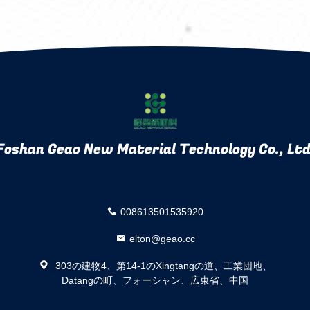
Foshan Geao New Material Technology Co., Ltd
008613501535920
elton@geao.cc
303の建物4、第14-1のXingtangの道、工業団地、
Datangの町、フォーシャン、広東省、中国