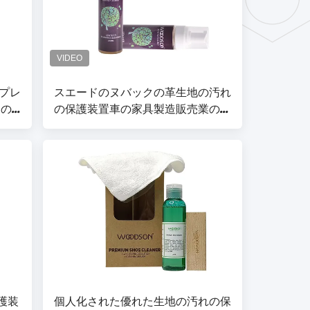
プレ
スエードのヌバックの革生地の汚れ
めの
の保護装置車の家具製造販売業の泡
の洗剤
保護装
個人化された優れた生地の汚れの保