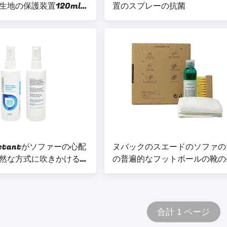
生地の保護装置120ml
置のスプレーの抗菌
た
ectantがソファーの心配
ヌバックのスエードのソファの
然な方式に吹きかける監
の普遍的なフットボールの靴の
さい
の汚れの保護装置のキット
合計 1 ページ