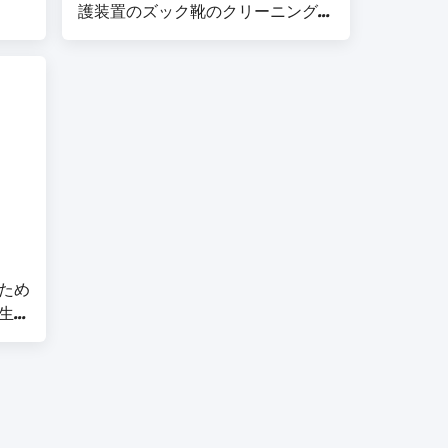
護装置のズック靴のクリーニングの
キット
ため
生地