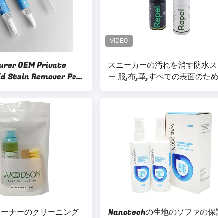
rer OEM Private
スニーカーの汚れを消す防水ス
uid Stain Remover Pen
ー 服,布,革,すべての表面のた
e Formula Non Toxic
防水スプレー
aning Pen for Clothing
ライベートレーベル リキ
ンリモバーペン 子供用
ントキシックファブリッ
ングペン)
レーナーのクリーニング
Nanotechの生地のソファの