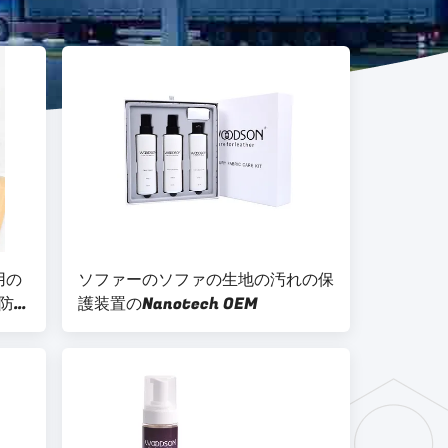
用の
ソファーのソファの生地の汚れの保
防止
護装置のNanotech OEM