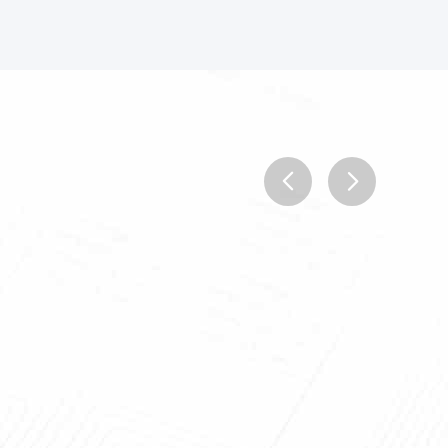
prev
next