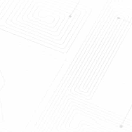
汚れの保
Manufacturer OEM Private
生地P
Label Liquid Stain Remover Pen
のた
Child Safe Formula Non Toxic
視を
Fabric Cleaning Pen for Clothing
(OEM プライベートレーベル リキ
ッドステインリモバーペン 子供用
安全式 ノントキシックファブリッ
ククリーニングペン)
の保護装
個人化された優れた生地の汚れの保
護装置のズック靴のクリーニングの
キット