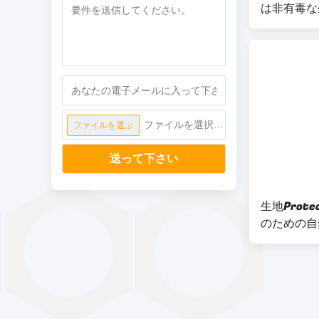
は非有毒な
4OZを置い
ファイルを選択してください
ファイルを選ぶ
送って下さい
生地Prot
のための自
視を汚しな