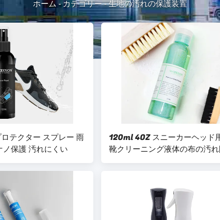
ホーム
-
カテゴリー
-
生地の汚れの保護装置
靴プロテクター スプレー 雨
120ml 4OZ スニーカーヘッド
 ナノ保護 汚れにくい
靴クリーニング液体の布の汚れ
剤