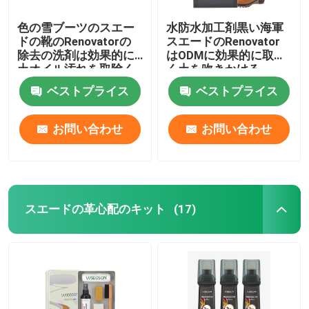
色の雪ブーツのスエー
水防水加工剤黒い海軍
スポーツ 介護
ドの靴のRenovatorの
スエードのRenovator
除去の洗剤は効果的に
はODMに効果的に取除
土オイル汚れを取除く
く土を吹きかける
ベストプライス
ベストプライス
お問い合わせ
お問い合わせ
スエードの革心配のキット
(17)