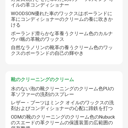
イルの革コンディショナー
WOODSON優れた車のワックスはポーランドに
革にコンディショナーのクリームの養に吹きか
ける
ポーランド滑らかな革養うクリーム色のカルナ
ウバ蝋の革靴のワックス
自然なラノリンの靴革の養うクリーム色のワッ
クスのポーランドの自己の輝やき
靴のクリーニングのクリーム
水のない泡の靴クリーニングのクリーム色PUの
ホーム
革ソファーの洗剤のスプレー
レザー・ブーツはミンク オイルのワックスの洗
製品
剤およびコンディショナーの心配に蹄鉄を打つ
ODMの靴のクリーニングのクリーム色のNubuck
のスエードの革クリームの保護装置の広範囲の
企業情報