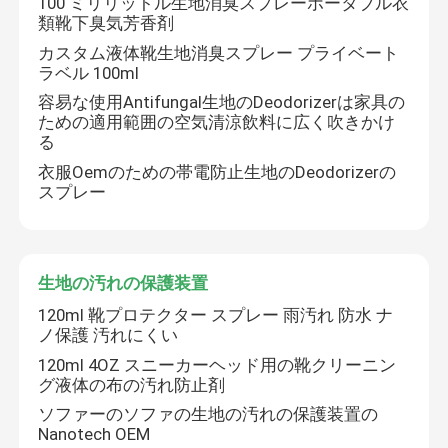
100 ミリリットル生地消臭スプレーポータブル衣
類靴下臭気芳香剤
カスタム液体靴生地消臭スプレー プライベート
ラベル 100ml
容易な使用Antifungal生地のDeodorizerは家具の
ための適用範囲の空気清涼飲料に広く吹きかけ
る
衣服Oemのための帯電防止生地のDeodorizerの
スプレー
生地の汚れの保護装置
120ml 靴プロテクター スプレー 雨汚れ 防水 ナ
ノ保護 汚れにくい
120ml 4OZ スニーカーヘッド用の靴クリーニン
グ液体の布の汚れ防止剤
ソファーのソファの生地の汚れの保護装置の
Nanotech OEM