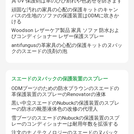
具 UV 保護剤は革のひび割れや色あせを防ぎます
頑固な汚れの家具の心配の保護キットのキャン
スエードのヌバックの保護装置のスプレー
バスの生地のソファの保護装置はODMに吹きか
ける
Woodson レザーケア製品 家具 ソファ 防水およ
生地の保護装置のスプレー
びコンディショナー レザー保護スプレー
antifungusの革家具の心配の保護キットのヌバッ
クのスエードの洗剤の泡
生地のDeodorizerのスプレー
生地の汚れの保護装置
スエードのヌバックの保護装置のスプレー
ODMブーツのための防水ブラウンのスエードの
革端のペンキ
革保護装置のスプレーのRenovatorの液体
黒い中立スエードのNubuckの保護装置のスプレ
ーの防水の靴墨液体色の改修の代理人
靴のケア用アクセサリー
雪ブーツのスエードのNubuckの保護装置のスプ
レーのコンディショナーは耐用年数を拡張する
家具 の 管理
注文のナノテクノロジーのスエードのヌバック