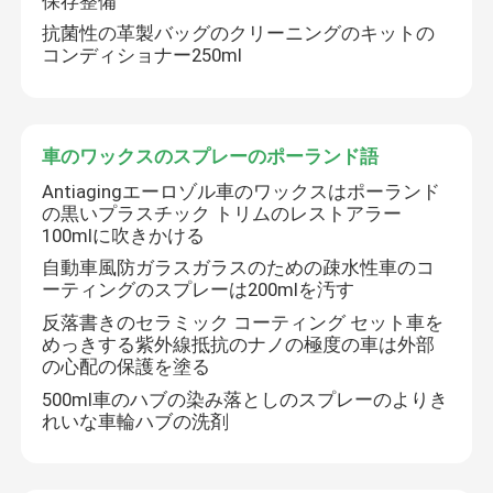
保存整備
抗菌性の革製バッグのクリーニングのキットの
コンディショナー250ml
会社案内
品質管理
車のワックスのスプレーのポーランド語
Antiagingエーロゾル車のワックスはポーランド
お問い合わせ
の黒いプラスチック トリムのレストアラー
100mlに吹きかける
自動車風防ガラスガラスのための疎水性車のコ
ニュース
ーティングのスプレーは200mlを汚す
反落書きのセラミック コーティング セット車を
ヌバックの革心配のキット
めっきする紫外線抵抗のナノの極度の車は外部
の心配の保護を塗る
500ml車のハブの染み落としのスプレーのよりき
スエードの革心配のキット
れいな車輪ハブの洗剤
PUレザーケアキット