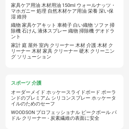
家具ケア用油 木材用油 150ml ウォールナッツ・
マホガニー 処理 自然木材ケア用油 栄養 深い保
湿 維持
送信
織物 家具ケアキット 車椅子 白い織物 ソファ 掃
除機 石けん 液体スプレー 織物 掃除機 デオドラ
ント
家計 庭 屋外 室内 クリーナー 木材 介護 木材 ク
リーナー 木材 家具 クリーナー 硬木 クリーニン
グ ソリューション
スポーツ 介護
オーダーメイド ホッケースライドボード ポーラ
ンドのプレミアム シリコンスプレー ホッケータ
イルのためのセーフ
WOODSON プロフェッショナル ピークボール パ
ドル クリーナー - 炭素繊維の表面に安全